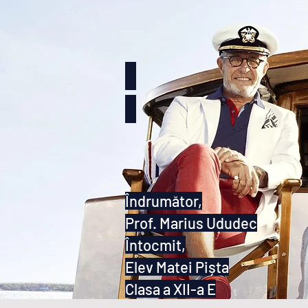
Îndrumător,
Prof. Marius Ududec
Întocmit,
Elev Matei Pișta
Clasa a XII-a E