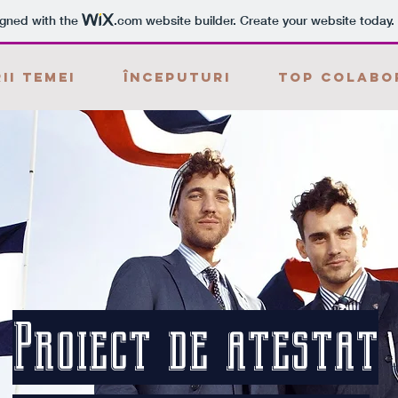
igned with the
.com
website builder. Create your website today.
ii temei
Începuturi
Top Colabo
Proiect de atestat