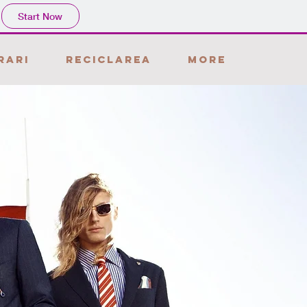
Start Now
rari
Reciclarea
More